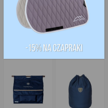
249,00 zł
379,00 zł
Prostokąt na
Kurtyna stajenna
drzwi boksu
na boks Torpol
Torpol Design
Design TORPOL
TORPOL