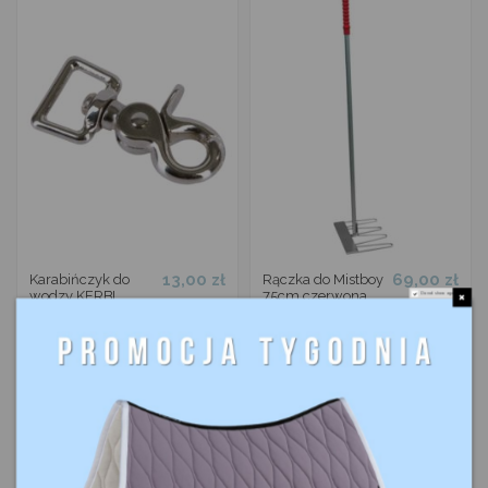
13,00 zł
69,00 zł
Karabińczyk do
Rączka do Mistboy
wodzy KERBL
75cm czerwona
Do not show again.
KERBL