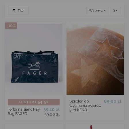
Filtr
Wybierz
9
-10%
85,00 zł
Szablon do
01
21
54
51
d.
:
:
wycinania wzorów
35,10 zł
Torba na siano Hay
3szt KERBL
Bag FAGER
39,00 zł