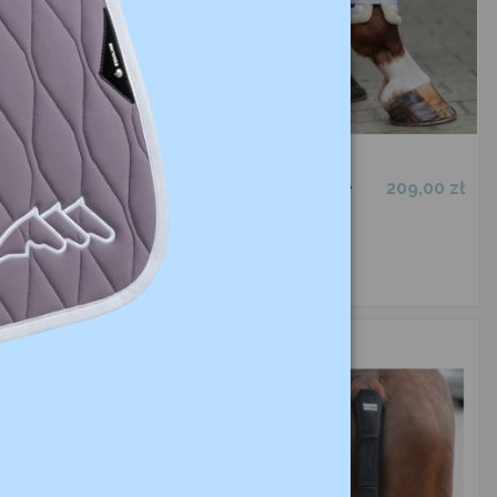
189,00 zł
209,00 zł
Ochraniacze
Ochraniacze
ujeżdżeniowe
miękkie z
Show
futerkiem
KAVALKADE
Anatomic
KAVALKADE