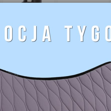
159,00 zł
95,00 zł
Ochraniacze
Kaloszki
ujeżdżeniowe z
syntetyczne
futrem tył
COVALLIERO
COVALLIERO