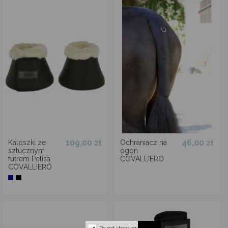
109,00 zł
46,00 zł
Kaloszki ze
Ochraniacz na
sztucznym
ogon
futrem Pelisa
COVALLIERO
COVALLIERO
Do not show again.