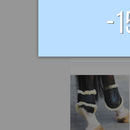
155,00 zł
Ochraniacze
Compete tył
KAVALKADE