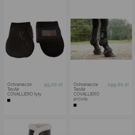
95,00 zł
199,00 zł
Ochraniacze
Ochraniacze
TecAir
TecAir
COVALLIERO tyły
COVALLIERO
przody