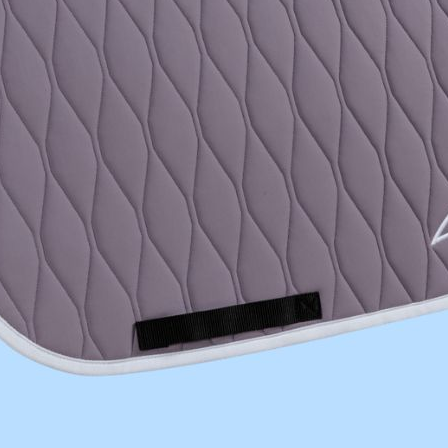
319,00 zł
95,00 zł
Ochraniacze
Neoprenowy
PCV z futerkiem
ochraniacz na
HORKA
ogon
KAVALKADE