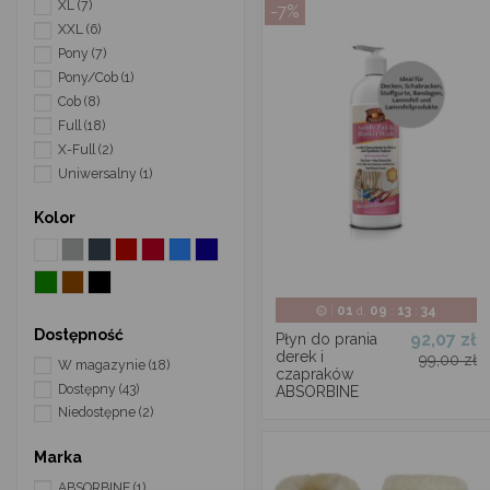
XL
(7)
-7%
XXL
(6)
Pony
(7)
Pony/Cob
(1)
Cob
(8)
Full
(18)
X-Full
(2)
Uniwersalny
(1)
Kolor
01
09
13
33
d.
:
:
Dostępność
92,07 zł
Płyn do prania
derek i
99,00 zł
W magazynie
(18)
czapraków
Dostępny
(43)
ABSORBINE
Niedostępne
(2)
Marka
ABSORBINE
(1)