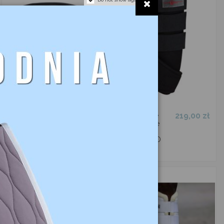
58,00 zł
219,00 zł
Kaloszki
Ochraniacze
gumowe
neoprenowe
COVALLIERO
4szt
COVALLIERO