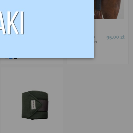
105,00 zł
95,00 zł
Podkładki pod
Neoprenowy
owijki 40x45cm
ochraniacz na
2 szt.
ogon
KAVALKADE
KAVALKADE