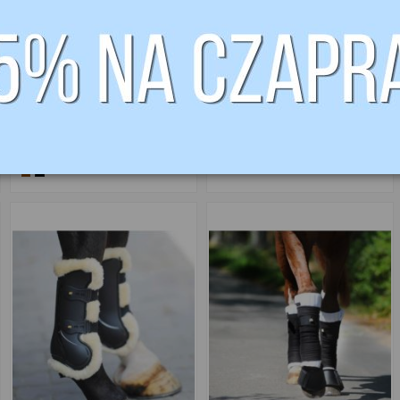
249,00 zł
115,00 zł
Ochraniacze
Podkładki pod
Compete
owijki z futrem
przód
KAVALKADE
KAVALKADE