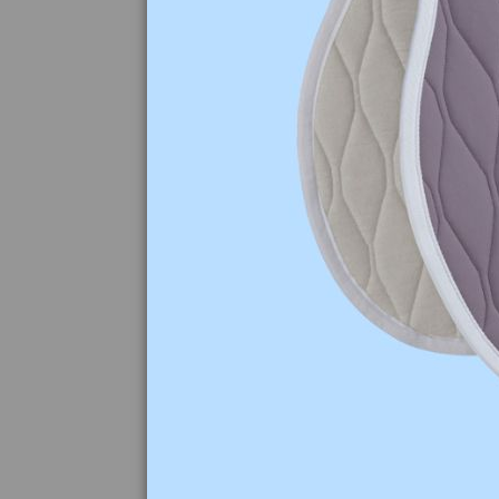
539,00 zł
Ochraniacze
transportowe
Rex EQUILINE