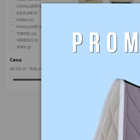
COVALLIERO
(9)
EQUILINE
(1)
HORKA
(1)
KAVALKADE
(16)
TORPOL
(11)
VEREDUS
(1)
YORK
(3)
Cena
46,00 zł - 629,00 zł
169,00 zł
Ochraniacze
miękkie z
futrem
COVALLIERO