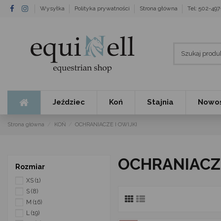
Wysyłka
Polityka prywatności
Strona główna
Tel: 502-49
Jeździec
Koń
Stajnia
Nowoś
Strona główna
KOŃ
OCHRANIACZE I OWIJKI
OCHRANIACZ
Rozmiar
XS
(1)
S
(8)
M
(16)
L
(19)