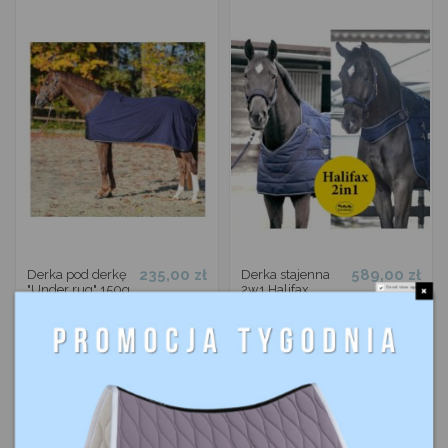
235,00 zł
589,00 zł
Derka pod derkę
Derka stajenna
"Under rug" 150g
2w1 Halifax
Do not show again.
KAVALKADE
400g
KAVALKADE