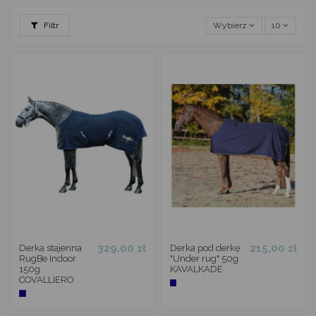
Filtr
Wybierz
10
329,00 zł
215,00 zł
Derka stajenna
Derka pod derkę
RugBe Indoor
"Under rug" 50g
150g
KAVALKADE
COVALLIERO