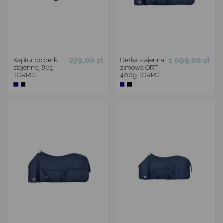
279,00 zł
1 099,00 zł
Kaptur do derki
Derka stajenna
stajennej 80g
zimowa ORT
TORPOL
400g TORPOL