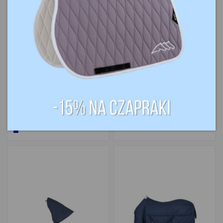
549,00 zł
299,00 zł
Derka stajenna
Kaptur do derki
2w1 Halifax
stajennej 200g
200g
TORPOL
KAVALKADE