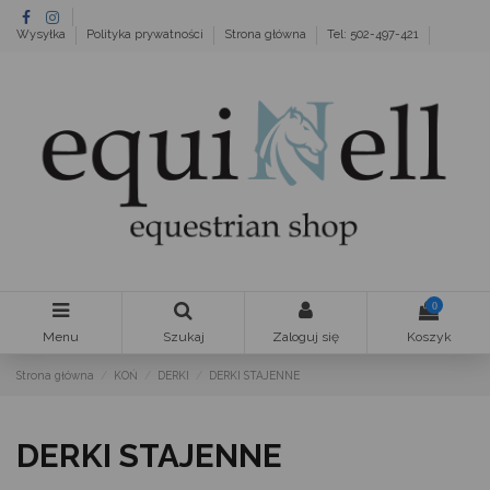
Wysyłka
Polityka prywatności
Strona główna
Tel: 502-497-421
0
Menu
Szukaj
Zaloguj się
Koszyk
Strona główna
KOŃ
DERKI
DERKI STAJENNE
DERKI STAJENNE