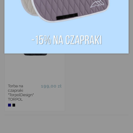
199,00 zł
Torba na
czapraki
"TorpolDesign"
TORPOL