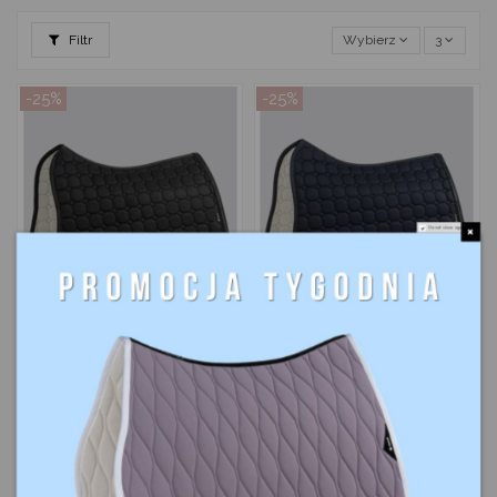
Filtr
Wybierz
3
-25%
-25%
Do not show again.
389,25 zł
389,25 zł
Czaprak
Czaprak
ujeżdżeniowy
ujeżdżeniowy
519,00 zł
519,00 zł
Eqcrystaro
Eqcrystaro
EQUILINE czarny
EQUILINE
granatowy