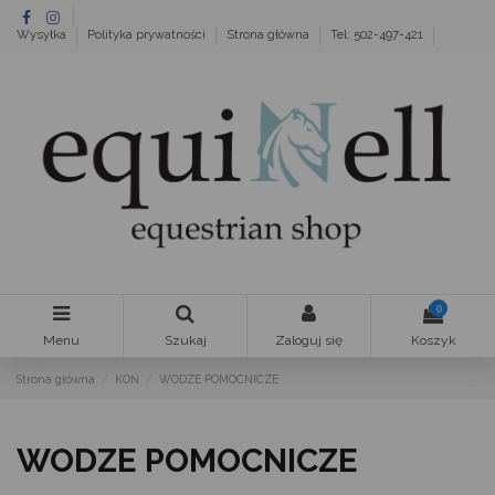
Wysyłka
Polityka prywatności
Strona główna
Tel: 502-497-421
0
Menu
Szukaj
Zaloguj się
Koszyk
Strona główna
KOŃ
WODZE POMOCNICZE
WODZE POMOCNICZE