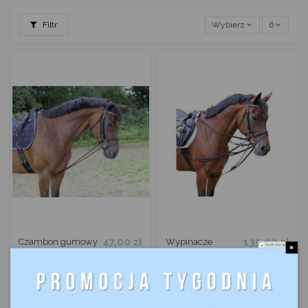
Filtr
Wybierz
6
47,00 zł
135,00 zł
Czambon gumowy
Wypinacze
Do not show again.
czarny
trójkątne
COVALLIERO
COVALLIERO