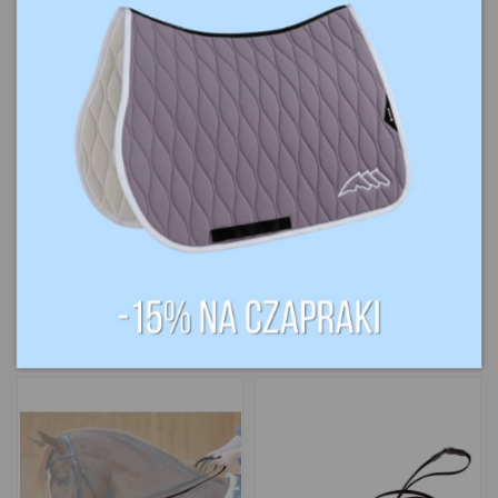
189,00 zł
109,00 zł
Wodze
Czarna wodza ze
Thiedemanna
skórzanymi
COVALLIERO
wstawkami
KAVALKADE