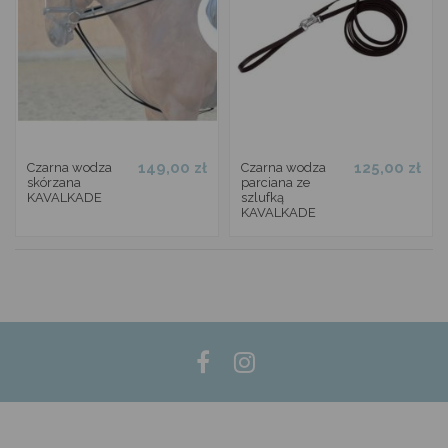
149,00 zł
125,00 zł
Czarna wodza
Czarna wodza
skórzana
parciana ze
KAVALKADE
szlufką
KAVALKADE