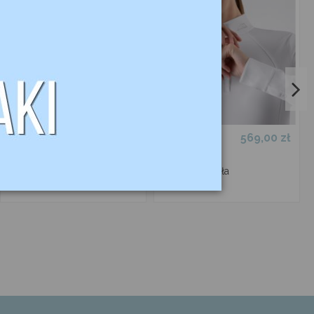
360,00 zł
569,00 zł
Koszula
Koszula
konkursowa
konkursowa
Petunia FLEUR
Ghitak Mesh
DE LYS zielona
EQUILINE biała