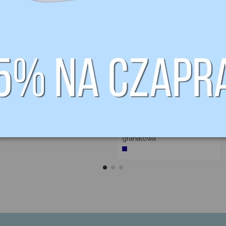
390,00 zł
Koszula Holly
01
15
07
34
d.
:
:
Short biała
287,37 zł
Koszula
FLEUR DE LYS
konkursowa
309,00 zł
Mesh BJÖRN
granatowa