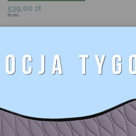
539,00 zł
Brutto
Zmiana wariantu lub ilości produktu powoduje zmianę informacji o jeg
Rozmiar
S
M
L
XL
Kolor
Biały
Dodaj do koszyka