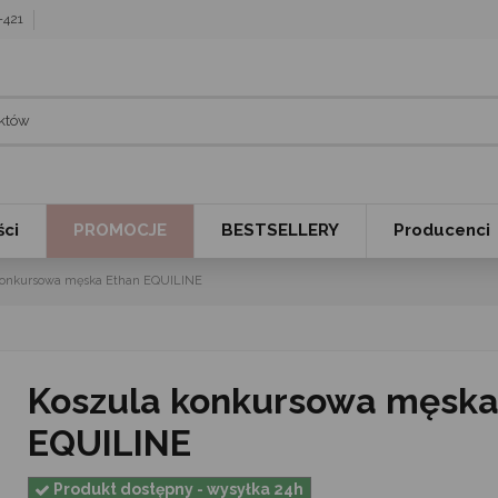
7-421
ci
PROMOCJE
BESTSELLERY
Producenci
konkursowa męska Ethan EQUILINE
Koszula konkursowa męska Ethan
EQUILINE
Produkt dostępny - wysyłka 24h