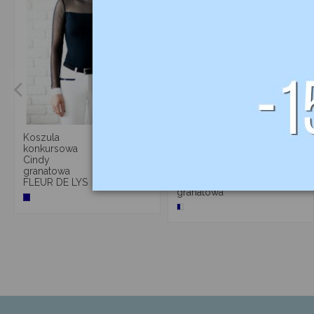
440,00 zł
Koszula
01
15
07
34
d.
:
:
konkursowa
305,97 zł
Koszula
Cindy
konkursowa
granatowa
329,00 zł
Corset BJÖRN
FLEUR DE LYS
granatowa