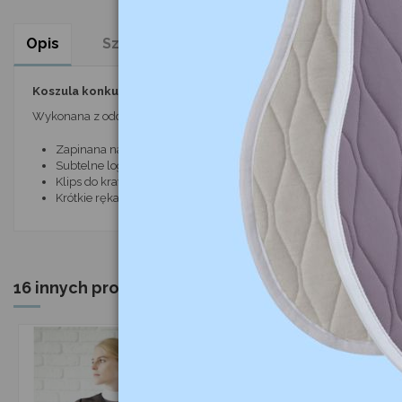
Opis
Szczegóły produktu
Komentarze
(0
Koszula konkursowa Ethan włoskiej firmy Equiline.
Wykonana z oddychającego i elastycznego materiału. Gwarancja naj
Zapinana na guziki
Subtelne logo na kołnierzyku
Klips do krawata
Krótkie rękawy
16 innych produktów w tej samej kategorii:
-7%