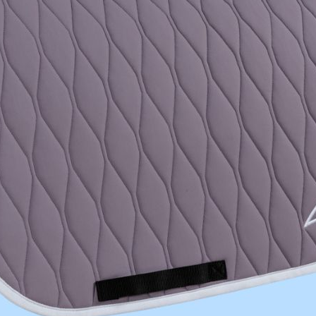
)
wyższego komfortu podczas startu.
-7%
Nowy