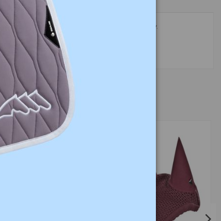
czapraka Love GEM oraz do granatowego czapraka Edy.
-40,00 zł