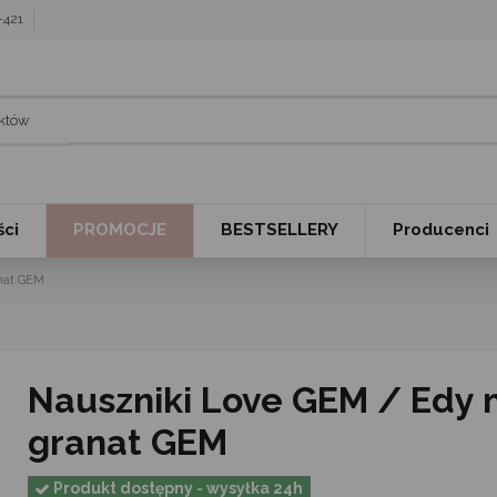
7-421
ci
PROMOCJE
BESTSELLERY
Producenci
nat GEM
Nauszniki Love GEM / Edy marine /
granat GEM
Produkt dostępny - wysyłka 24h