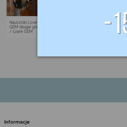
329,00 zł
289,00 zł
Nauszniki Love
Nauszniki Mesh
GEM długie gris
noir-corail /
/ szare GEM
czarny-
pomarańcz
GEM
Informacje