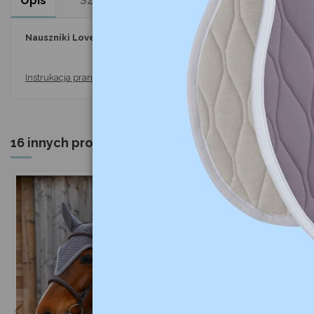
Opis
Szczegóły produktu
Komentarze
(0
Nauszniki Love GEM / Edy
z piękną lamówką, którą na całej długo
Instrukacja prania:
prać w pralce w temperaturze 30 stopni. Nie susz
16 innych produktów w tej samej kategorii: