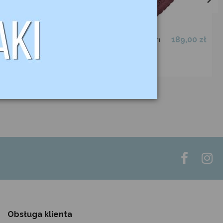
159,00 zł
189,00 zł
Nauszniki
Nauszniki Kim
Master TORPOL
EQUILINE
199,00 zł
burgundowe
Obsługa klienta