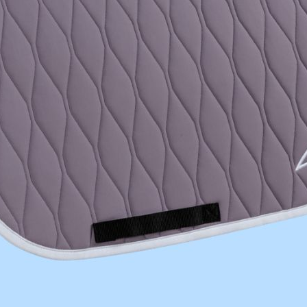
)
ści posiada logo GEM w białym kolorze. Nauszniki pasują do granatowego 
yć w suszarce. Nie prasować.