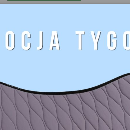
289,00 zł
Brutto
Zmiana wariantu lub ilości produktu powoduje zmianę informacji o jeg
Dodaj do koszyka