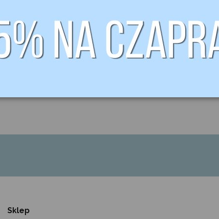
329,00 zł
289,00 zł
Nauszniki Love
Nauszniki Love
GEM długie
GEM gris /
marine / granat
szare GEM
GEM
Sklep