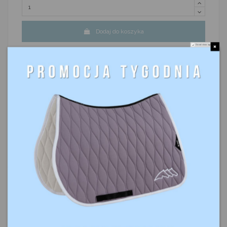
Dodaj do koszyka
Do not show again.
Najniższa cena w ciągu ostatnich 30 dni 134,84 zł
Opis
Szczegóły produktu
Komentarze
(0)