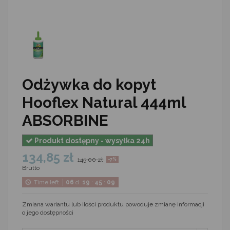
Odżywka do kopyt
Hooflex Natural 444ml
ABSORBINE
Produkt dostępny - wysyłka 24h
134,85 zł
145,00 zł
-7%
Brutto
Time left
06
d.
19
:
45
:
09
Zmiana wariantu lub ilości produktu powoduje zmianę informacji
o jego dostępności