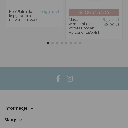
109,00 zł
Hoof Balm do
06
19
45
09
d.
:
:
kopyt 600ml
63,24 zł
Maść
HORSELINEPRO
wzmacniająca
68,00 zł
kopyta Hooflab
Hardener LEOVET
Informacje
Sklep