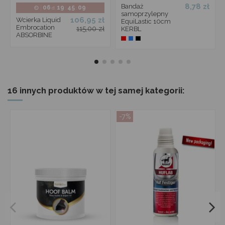
8,78 zł
Bandaż
06
19
45
09
d.
:
:
samoprzylepny
106,95 zł
Wcierka Liquid
EquiLastic 10cm
Embrocation
115,00 zł
KERBL
ABSORBINE
16 innych produktów w tej samej kategorii:
-7%