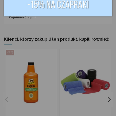
Hooflex All Natural Dressing
and
Conditioner
zawiera ziołowe
elementy stymulujące krążenie krwi oraz poprawiające wzrost rogu
kopytowego. Szybko się wchłania nie zostawiając tłustego osadu.
Pojemność:
444ml
Klienci, którzy zakupili ten produkt, kupili również:
-7%