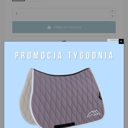
Dodaj do koszyka
Do not show again.
Najniższa cena w ciągu ostatnich 30 dni 106,95 zł
Opis
Szczegóły produktu
Komentarze
(0)