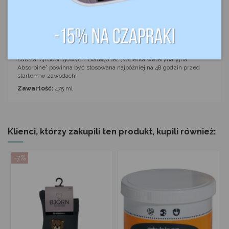
- Działa kojąco na mięśnie i stawy przed i po wysiłku
- stymuluje krążenie krwi
- Skraca czas rekonwalescencji
Ostrzeżenie: zawiera mentol i piołun, które znajdują się na liście
substancji dopingowych. Dlatego też „Wcierka weterynaryjna
Absorbine” powinna być stosowana najpóźniej na 48 godzin przed
startem w zawodach!
Zawartość:
475 ml
Klienci, którzy zakupili ten produkt, kupili również:
-7%