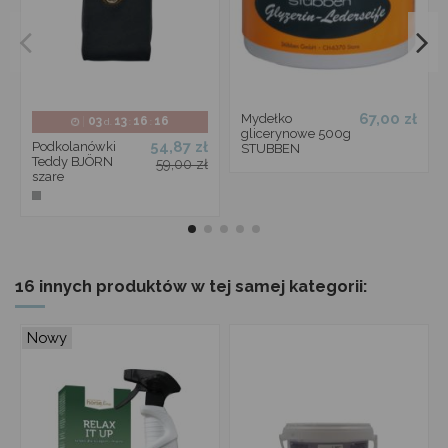
67,00 zł
Mydełko
03
13
16
16
d.
:
:
glicerynowe 500g
54,87 zł
Podkolanówki
STUBBEN
Teddy BJÖRN
59,00 zł
szare
16 innych produktów w tej samej kategorii:
Nowy