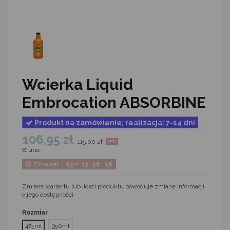
Wcierka Liquid
Embrocation ABSORBINE
Produkt na zamówienie, realizacja: 7-14 dni
106,95 zł
115,00 zł
-7%
Brutto
Time left
03
d.
13
:
16
:
16
Zmiana wariantu lub ilości produktu powoduje zmianę informacji
o jego dostępności
Rozmiar
475ml
950ml