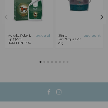
99,00 zł
200,00 zł
Wcierka Relax It
Glinka
Up 750ml
Tend'Argile LPC
HORSELINEPRO
2kg