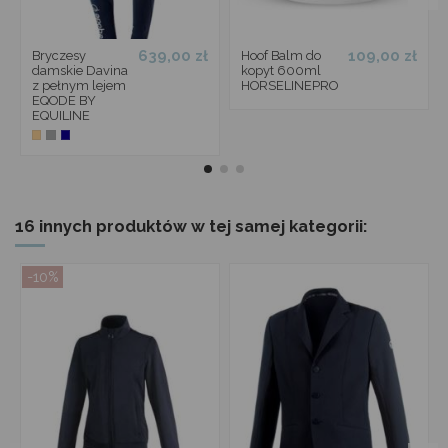
639,00 zł
109,00 zł
Bryczesy
Hoof Balm do
damskie Davina
kopyt 600ml
z pełnym lejem
HORSELINEPRO
EQODE BY
EQUILINE
16 innych produktów w tej samej kategorii:
-10%