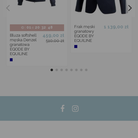
1 139,00 zł
Frak męski
01
20
32
48
d.
:
:
granatowy
459,00 zł
Bluza softshell
EQODE BY
męska Denzel
510,00 zł
EQUILINE
granatowa
EQODE BY
EQUILINE