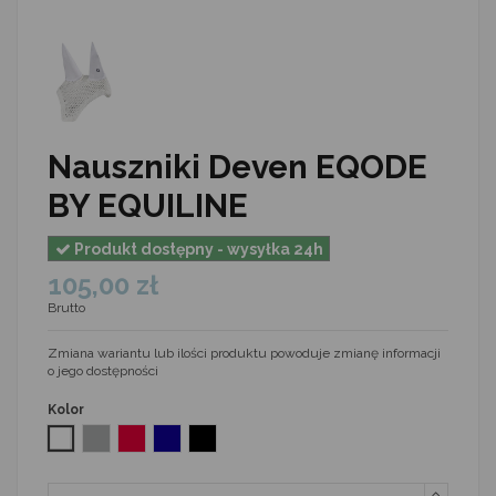
Nauszniki Deven EQODE
BY EQUILINE
Produkt dostępny - wysyłka 24h
105,00 zł
Brutto
Zmiana wariantu lub ilości produktu powoduje zmianę informacji
o jego dostępności
Kolor
Biały
Szary
Malinowy
Granatowy
Czarny