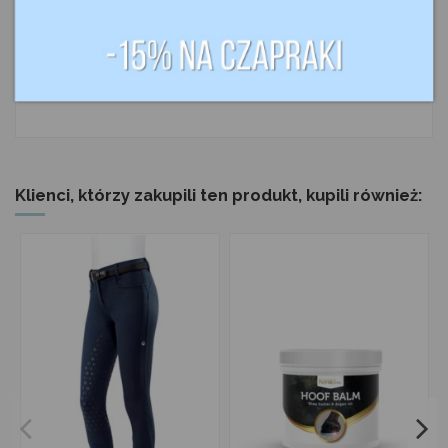
z przodu kroju.
Nauszniki są nieco dłuższe na potylicy, dzięki czemu nie wysuwają
się spod paska potylicznego. Na lewym uchu znajduje się logo
kolekcji w kształcie litery Q.
Nauszniki tworzą piękny zestaw z czaprakami Eqode.
Klienci, którzy zakupili ten produkt, kupili również: