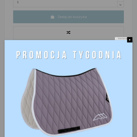
Dodaj do koszyka
Do not show again.
Opis
Szczegóły produktu
Komentarze
(0)
Eleganckie, gładkie nauszniki Eqode by Equiline o modnym, ściętym