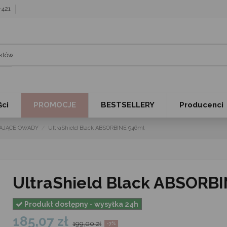
7-421
ci
PROMOCJE
BESTSELLERY
Producenci
AJĄCE OWADY
UltraShield Black ABSORBINE 946ml
UltraShield Black ABSORB
Produkt dostępny - wysyłka 24h
185,07 zł
199,00 zł
-7%