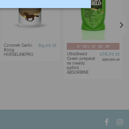
69,00 zł
Czosnek Garlic
02
17
50
16
d.
:
:
800g
176,70 zł
UltraShield
HORSELINEPRO
Green preparat
190,00 zł
na owady
946ml
ABSORBINE