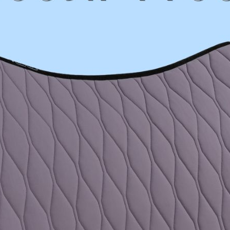
)
 na substancjach rozpuszczalnych w wodzie. Przyjemny zapach aloesu, lano
eż: