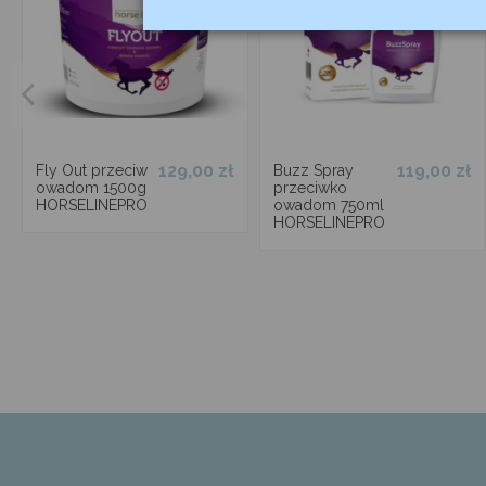
129,00 zł
119,00 zł
Fly Out przeciw
Buzz Spray
owadom 1500g
przeciwko
HORSELINEPRO
owadom 750ml
HORSELINEPRO