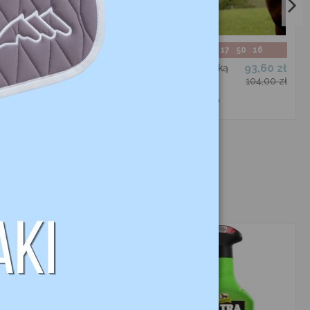
02
17
50
16
02
17
50
16
d.
:
:
d.
:
:
81,48 zł
93,60 zł
Mahnenliquid -
Kantar z maską
przeciw
przeciw
84,00 zł
104,00 zł
świądowi 500ml
owadom
LEOVET
COVALLIERO
-7%