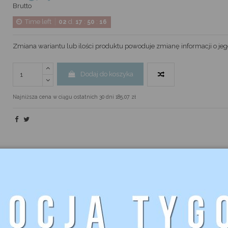
Brutto
Time left
d.
:
:
02
17
50
16
Zmiana wariantu lub ilości produktu powoduje zmianę informacji o jeg
Dodaj do koszyka
Najniższa cena w ciągu ostatnich 30 dni 185,07 zł