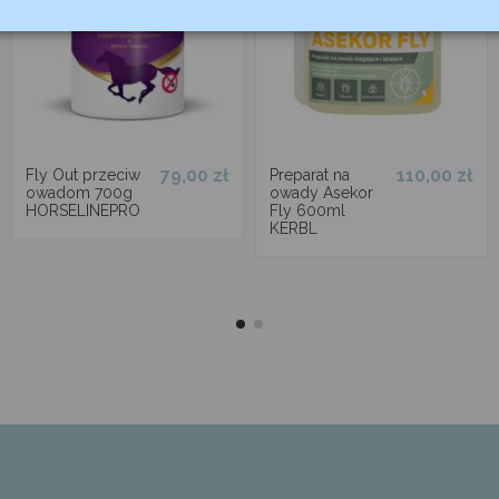
79,00 zł
110,00 zł
Fly Out przeciw
Preparat na
owadom 700g
owady Asekor
HORSELINEPRO
Fly 600ml
KERBL