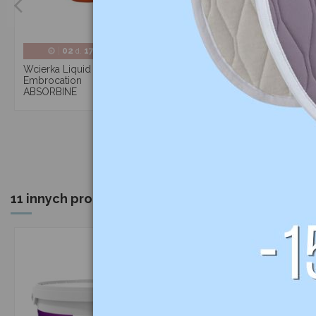
23,00 zł
Sól himalajska
02
17
50
16
d.
:
:
1,75kg KERBL
106,95 zł
Wcierka Liquid
Embrocation
115,00 zł
ABSORBINE
11 innych produktów w tej samej kategorii: