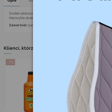
Opis
Szczegóły produktu
Komentarze
(0
Środek odstraszający owady do pomieszczeń
Niezwykle skuteczny środek odstraszający owady o składzie opartym
Zawartość:
946 ml, butelka z rozpylaczem
Klienci, którzy zakupili ten produkt, kupili równi
-7%