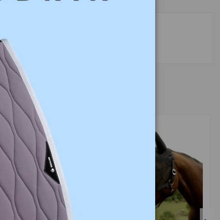
liny i olejku cytrynowego.
-3%
-10%