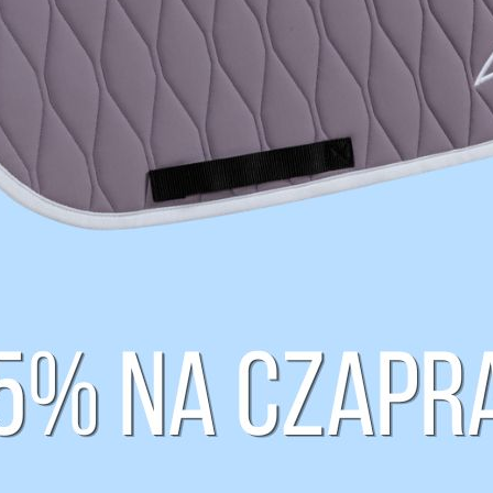
125,00 zł
22,00 zł
Patent do
Uwiąz Quartz
lonżowania
YORK
bawełniany Full
KAVALKADE
Nowy